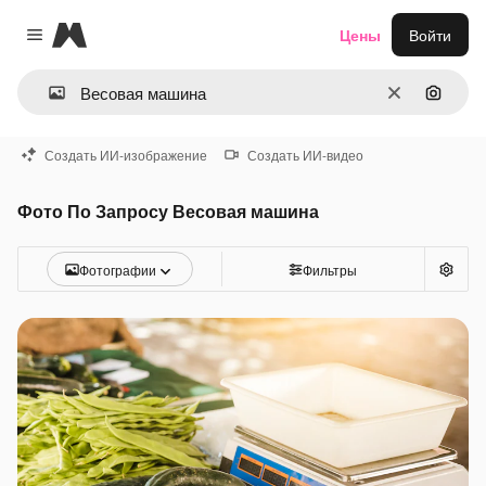
Magnific
Цены
Войти
Close menu
Очистить
Поиск 
Создать ИИ-изображение
Создать ИИ-видео
Фото По Запросу Весовая машина
Фотографии
Фильтры