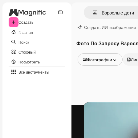
Создать
Создать ИИ-изображение
Главная
Поиск
Фото По Запросу Взрос
Стоковый
Фотографии
Ли
Посмотреть
Все изображения
Все инструменты
Векторы
Иллюстрации
Фотографии
PSD
Шаблоны
Мокапы
Видео
Видеоролик
Моушн-дизайн
Видеошаблоны
Иконки
3D-модели
Шрифты