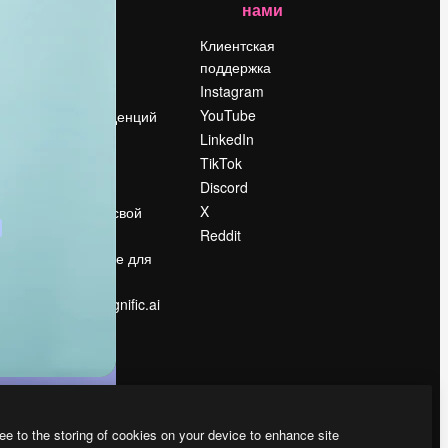
нами
Цены
о
О нас
Клиентская
поддержка
Reviews
Instagram
Вакансии
YouTube
Поиск тенденций
LinkedIn
Блог
TikTok
События
Discord
Slidesgo
ости
X
Продайте свой
контент
Reddit
в
Помещение для
прессы
Ищете magnific.ai
ee to the storing of cookies on your device to enhance site