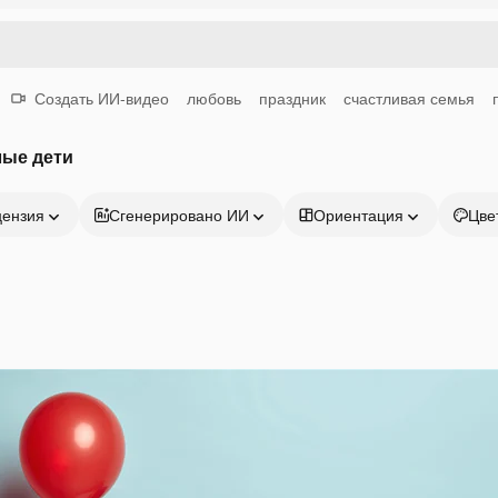
Создать ИИ-видео
любовь
праздник
счастливая семья
лые дети
цензия
Сгенерировано ИИ
Ориентация
Цве
Продукция
Начать