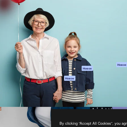
атформа для создания
Spaces
Academy
работ. Более 1 миллиона
ИИ-помощник
Документация п
реди креаторов,
Пакету ИИ
Генератор
гентств и студий.
изображений ИИ
Служба
поддержки
Генератор видео
ИИ
Условия и
положения
Генератор голоса
на основе ИИ
Политика
конфиденциальн
Стоковый контент
Оригиналы
MCP для
Новое
Новое
Claude/ChatGPT
Политика файло
cookie
Агенты
Новое
Центр доверия
API
Партнеры
Мобильное
приложение
Предприятие
Все инструменты
Magnific
By clicking “Accept All Cookies”, you agr