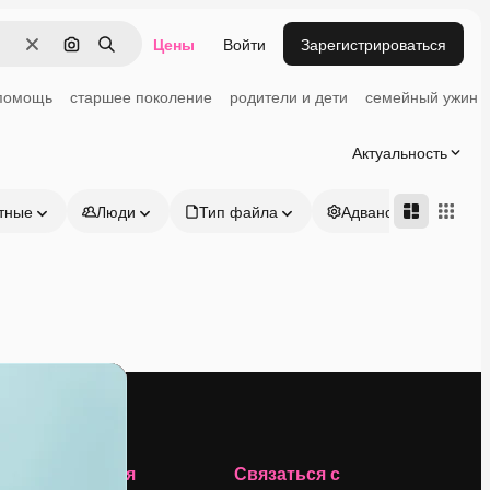
Цены
Войти
Зарегистрироваться
Очистить
Поиск по изображению
Поиск
помощь
старшее поколение
родители и дети
семейный ужин
Актуальность
тные
Люди
Тип файла
Адвансд
Компания
Связаться с