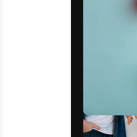
Креативная пл
ваших лучших 
подписчиков с
предприятий, а
Pусский