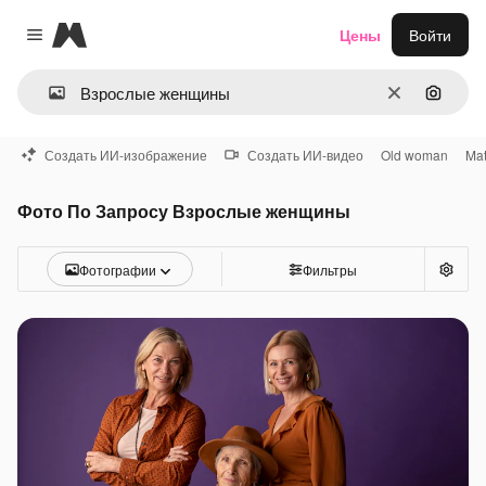
Magnific
Цены
Войти
Close menu
Очистить
Поиск 
Создать ИИ-изображение
Создать ИИ-видео
Old woman
Ma
Фото По Запросу Взрослые женщины
Фотографии
Фильтры