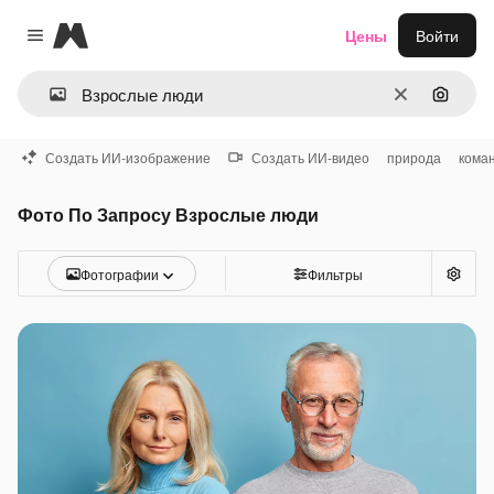
Magnific
Цены
Войти
Close menu
Очистить
Поиск 
Создать ИИ-изображение
Создать ИИ-видео
природа
кома
Фото По Запросу Взрослые люди
Фотографии
Фильтры