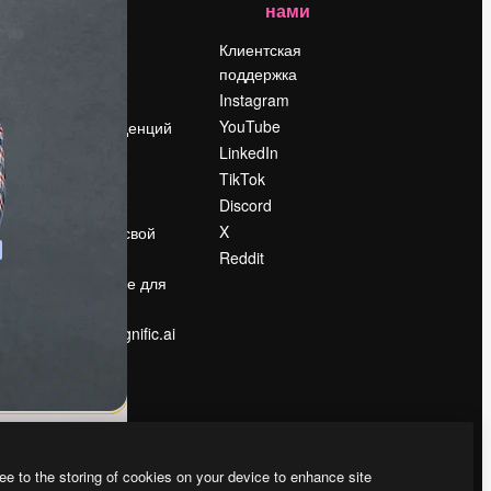
нами
Цены
о
О нас
Клиентская
поддержка
Reviews
Instagram
Вакансии
YouTube
Поиск тенденций
LinkedIn
Блог
TikTok
События
Discord
Slidesgo
ости
X
Продайте свой
контент
Reddit
в
Помещение для
прессы
Ищете magnific.ai
ee to the storing of cookies on your device to enhance site