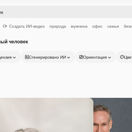
Создать ИИ-видео
природа
мужчина
офис
семья
биз
лый человек
цензия
Сгенерировано ИИ
Ориентация
Цве
Продукция
Начать