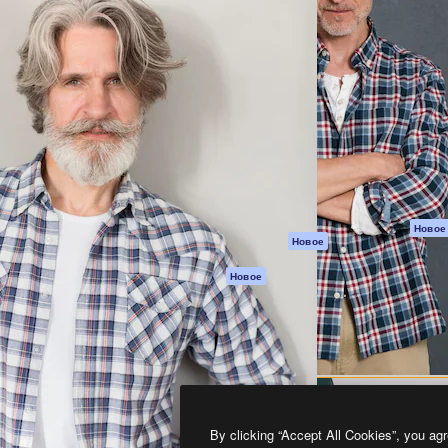
атформа для создания
Spaces
Academy
работ. Более 1 миллиона
ИИ-помощник
Документация п
реди креаторов,
Пакету ИИ
Генератор
гентств и студий.
изображений ИИ
Служба
поддержки
Генератор видео
ИИ
Условия и
положения
Генератор голоса
на основе ИИ
Политика
конфиденциальн
Стоковый контент
Оригиналы
MCP для
Новое
Новое
Claude/ChatGPT
Политика файло
cookie
Агенты
Новое
Центр доверия
API
Партнеры
Мобильное
приложение
Предприятие
Все инструменты
Magnific
By clicking “Accept All Cookies”, you agr