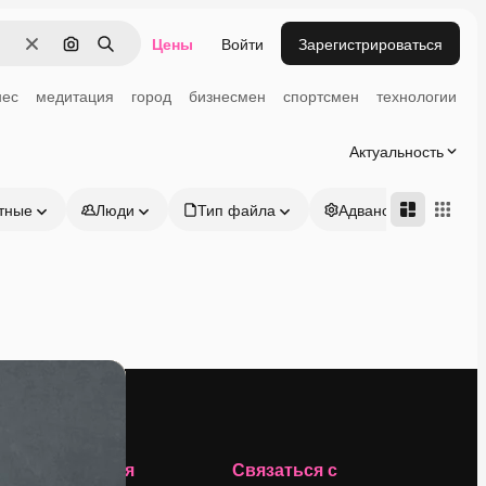
Цены
Войти
Зарегистрироваться
Очистить
Поиск по изображению
Поиск
нес
медитация
город
бизнесмен
спортсмен
технологии
Актуальность
тные
Люди
Тип файла
Адвансд
Компания
Связаться с