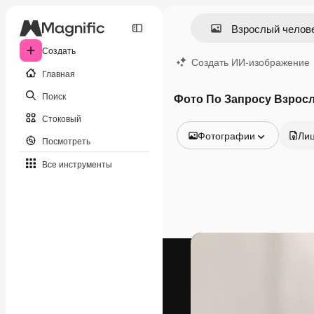
Создать
Создать ИИ-изображение
Главная
Поиск
Фото По Запросу Взрос
Стоковый
Фотографии
Ли
Посмотреть
Все изображения
Все инструменты
Векторы
Иллюстрации
Фотографии
PSD
Шаблоны
Мокапы
Видео
Видеоролик
Моушн-дизайн
Видеошаблоны
Иконки
3D-модели
Шрифты