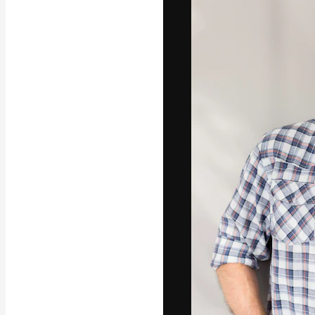
Креативная пл
ваших лучших 
подписчиков с
предприятий, а
Pусский