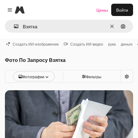
Magnific
Цены
Войти
Close menu
Очистить
Поиск 
Создать ИИ-изображение
Создать ИИ-видео
рука
деньги
Фото По Запросу Взятка
Фотографии
Фильтры