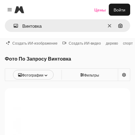
Magnific
Цены
Войти
Close menu
Очистить
Поиск 
Создать ИИ-изображение
Создать ИИ-видео
дерево
спорт
Фото По Запросу Винтовка
Фотографии
Фильтры