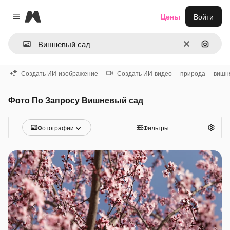
Magnific
Цены
Войти
Close menu
Очистить
Поиск 
Создать ИИ-изображение
Создать ИИ-видео
природа
вишн
Фото По Запросу Вишневый сад
Фотографии
Фильтры