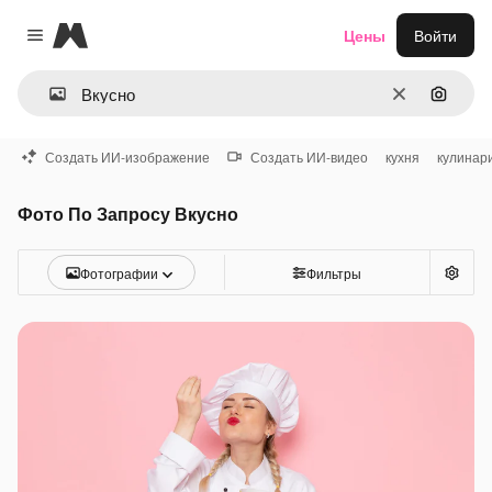
Magnific
Цены
Войти
Close menu
Очистить
Поиск 
Создать ИИ-изображение
Создать ИИ-видео
кухня
кулинар
Фото По Запросу Вкусно
Фотографии
Фильтры