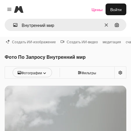
Magnific
Цены
Войти
Close menu
Очистить
Поиск 
Создать ИИ-изображение
Создать ИИ-видео
медитация
сч
Фото По Запросу Внутренний мир
Фотографии
Фильтры