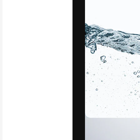
Креативная пл
ваших лучших 
подписчиков с
предприятий, а
Pусский