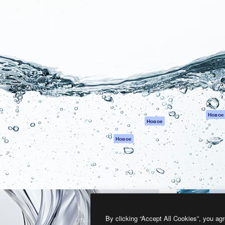
атформа для создания
Spaces
Academy
работ. Более 1 миллиона
ИИ-помощник
Документация п
реди креаторов,
Пакету ИИ
Генератор
гентств и студий.
изображений ИИ
Служба
поддержки
Генератор видео
ИИ
Условия и
положения
Генератор голоса
на основе ИИ
Политика
конфиденциальн
Стоковый контент
Оригиналы
MCP для
Новое
Новое
Claude/ChatGPT
Политика файло
cookie
Агенты
Новое
Центр доверия
API
Партнеры
Мобильное
приложение
Предприятие
Все инструменты
Magnific
By clicking “Accept All Cookies”, you agr