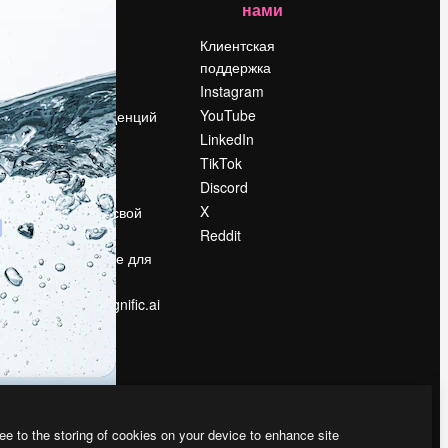
нами
Цены
о
О нас
Клиентская
поддержка
Reviews
Instagram
Вакансии
YouTube
Поиск тенденций
LinkedIn
Блог
TikTok
События
Discord
Slidesgo
ости
X
Продайте свой
контент
Reddit
в
Помещение для
прессы
Ищете magnific.ai
ee to the storing of cookies on your device to enhance site