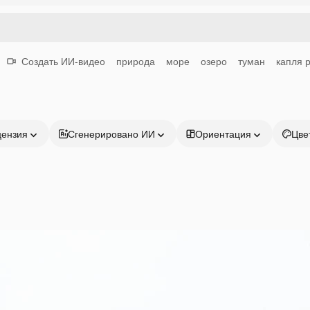
Создать ИИ-видео
природа
море
озеро
туман
капля 
цензия
Сгенерировано ИИ
Ориентация
Цве
Продукция
Начать