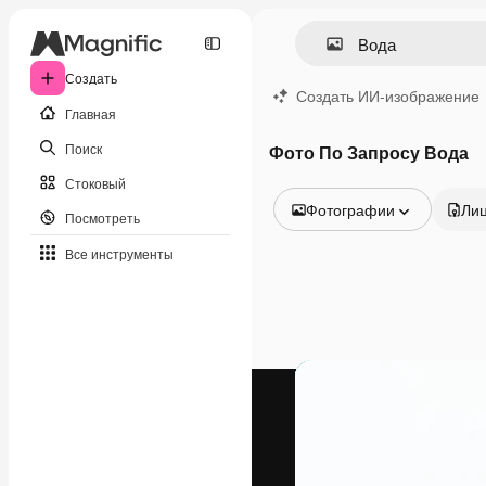
Создать
Создать ИИ-изображение
Главная
Поиск
Фото По Запросу Вода
Стоковый
Фотографии
Ли
Посмотреть
Все изображения
Все инструменты
Векторы
Иллюстрации
Фотографии
PSD
Шаблоны
Мокапы
Видео
Видеоролик
Моушн-дизайн
Видеошаблоны
Иконки
3D-модели
Шрифты