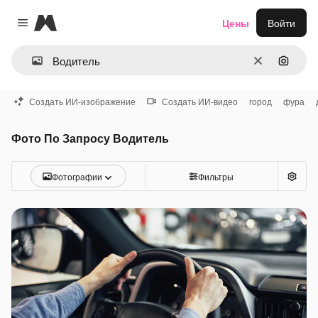
Magnific
Цены
Войти
Close menu
Очистить
Поиск 
Создать ИИ-изображение
Создать ИИ-видео
город
фура
Фото По Запросу Водитель
Фотографии
Фильтры