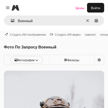
Magnific
Цены
Войти
Close menu
Очистить
Поиск 
Создать ИИ-изображение
Создать ИИ-видео
самолет
спец
Фото По Запросу Военный
Фотографии
Фильтры