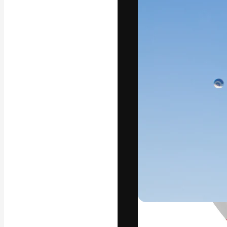
Креативная пл
ваших лучших 
подписчиков с
предприятий, а
Pусский