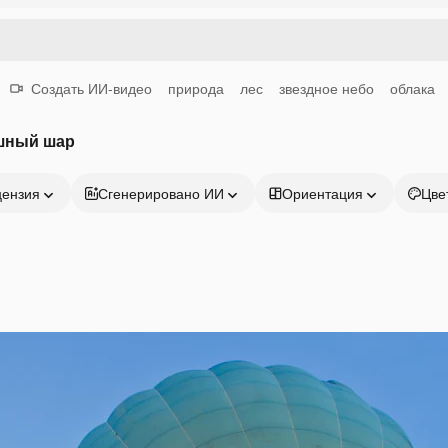
Создать ИИ-видео
природа
лес
звездное небо
облака
шный шар
цензия
Сгенерировано ИИ
Ориентация
Цве
Продукция
Начать