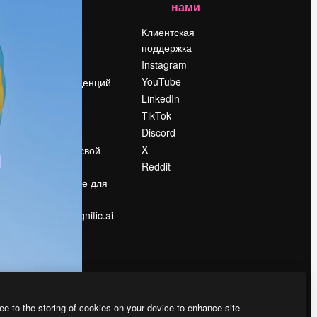
нами
Цены
о
О нас
Клиентская
поддержка
Reviews
Instagram
Вакансии
YouTube
Поиск тенденций
LinkedIn
Блог
TikTok
События
Discord
Slidesgo
ости
X
Продайте свой
контент
Reddit
в
Помещение для
прессы
Ищете magnific.ai
ee to the storing of cookies on your device to enhance site