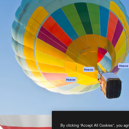
атформа для создания
Spaces
Academy
работ. Более 1 миллиона
ИИ-помощник
Документация п
реди креаторов,
Пакету ИИ
Генератор
гентств и студий.
изображений ИИ
Служба
поддержки
Генератор видео
ИИ
Условия и
положения
Генератор голоса
на основе ИИ
Политика
конфиденциальн
Стоковый контент
Оригиналы
MCP для
Новое
Новое
Claude/ChatGPT
Политика файло
cookie
Агенты
Новое
Центр доверия
API
Партнеры
Мобильное
приложение
Предприятие
Все инструменты
Magnific
By clicking “Accept All Cookies”, you agr