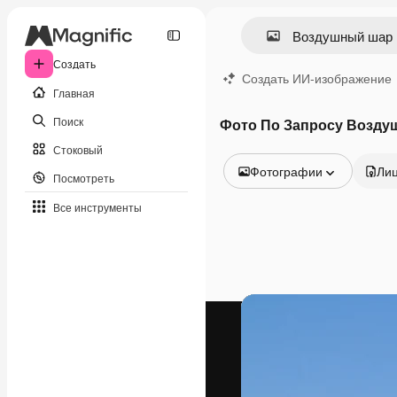
Создать
Создать ИИ-изображение
Главная
Поиск
Фото По Запросу Возду
Стоковый
Фотографии
Ли
Посмотреть
Все изображения
Все инструменты
Векторы
Иллюстрации
Фотографии
PSD
Шаблоны
Мокапы
Видео
Видеоролик
Моушн-дизайн
Видеошаблоны
Иконки
3D-модели
Шрифты