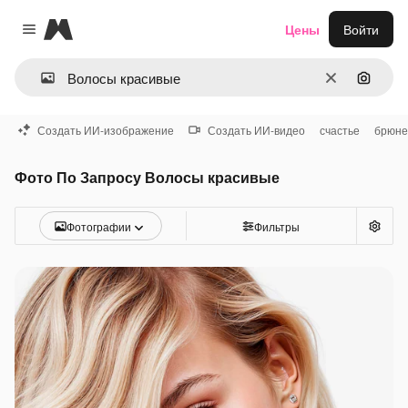
Magnific
Цены
Войти
Close menu
Очистить
Поиск 
Создать ИИ-изображение
Создать ИИ-видео
счастье
брюне
Фото По Запросу Волосы красивые
Фотографии
Фильтры