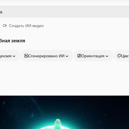
Создать ИИ-видео
бная земля
цензия
Сгенерировано ИИ
Ориентация
Цве
Продукция
Начать