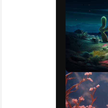
Креативная пл
ваших лучших 
подписчиков с
предприятий, а
Pусский