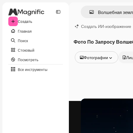
Создать
Создать ИИ-изображение
Главная
Поиск
Фото По Запросу Волше
Стоковый
Фотографии
Ли
Посмотреть
Все изображения
Все инструменты
Векторы
Иллюстрации
Фотографии
PSD
Шаблоны
Мокапы
Видео
Видеоролик
Моушн-дизайн
Видеошаблоны
Иконки
3D-модели
Шрифты