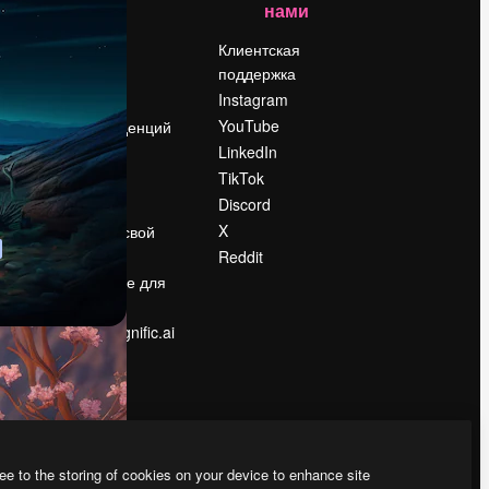
нами
Цены
о
О нас
Клиентская
поддержка
Reviews
Instagram
Вакансии
YouTube
Поиск тенденций
LinkedIn
Блог
TikTok
События
Discord
Slidesgo
ости
X
Продайте свой
контент
Reddit
в
Помещение для
прессы
Ищете magnific.ai
ee to the storing of cookies on your device to enhance site