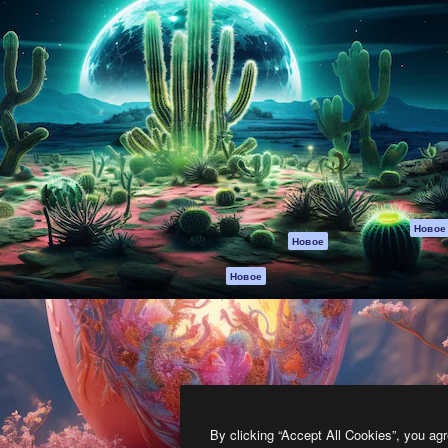
атформа для создания
Spaces
Academy
работ. Более 1 миллиона
ИИ-помощник
Документация п
реди креаторов,
Пакету ИИ
Генератор
гентств и студий.
изображений ИИ
Служба
поддержки
Генератор видео
ИИ
Условия и
положения
Генератор голоса
на основе ИИ
Политика
конфиденциальн
Стоковый контент
Оригиналы
MCP для
Новое
Новое
Claude/ChatGPT
Политика файло
cookie
Агенты
Новое
Центр доверия
API
Партнеры
Мобильное
приложение
Предприятие
Все инструменты
Magnific
By clicking “Accept All Cookies”, you agr