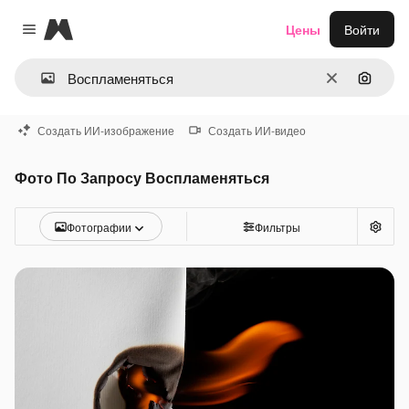
Magnific
Цены
Войти
Close menu
Очистить
Поиск 
Создать ИИ-изображение
Создать ИИ-видео
Фото По Запросу Воспламеняться
Фотографии
Фильтры