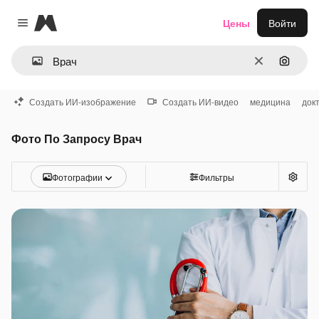
Magnific
Цены
Войти
Close menu
Очистить
Поиск 
Создать ИИ-изображение
Создать ИИ-видео
медицина
док
Фото По Запросу Врач
Фотографии
Фильтры