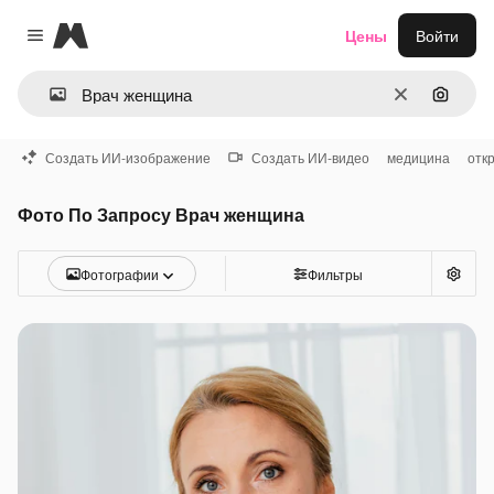
Magnific
Цены
Войти
Close menu
Очистить
Поиск 
Создать ИИ-изображение
Создать ИИ-видео
медицина
отк
Фото По Запросу Врач женщина
Фотографии
Фильтры