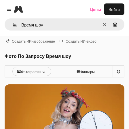
Magnific
Цены
Войти
Close menu
Очистить
Поиск 
Создать ИИ-изображение
Создать ИИ-видео
Фото По Запросу Время шоу
Фотографии
Фильтры