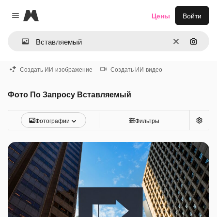
Magnific
Цены
Войти
Close menu
Очистить
Поиск 
Создать ИИ-изображение
Создать ИИ-видео
Фото По Запросу Вставляемый
Фотографии
Фильтры