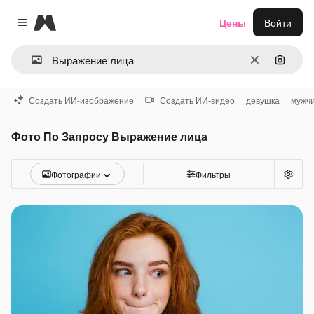
Magnific
Цены
Войти
Close menu
Очистить
Поиск 
Создать ИИ-изображение
Создать ИИ-видео
девушка
мужч
Фото По Запросу Выражение лица
Фотографии
Фильтры