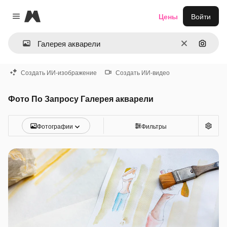
Magnific
Цены
Войти
Close menu
Очистить
Поиск 
Создать ИИ-изображение
Создать ИИ-видео
Фото По Запросу Галерея акварели
Фотографии
Фильтры