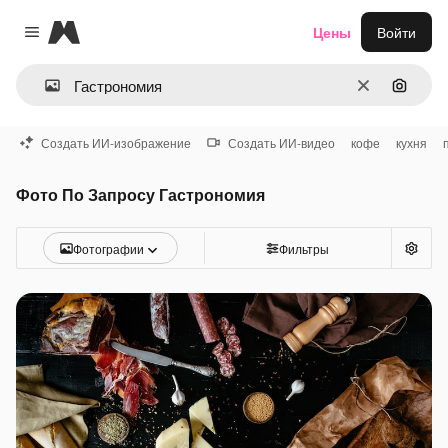
Magnific
Цены
Войти
Close menu
Очистить
Поиск 
Создать ИИ-изображение
Создать ИИ-видео
кофе
кухня
Фото По Запросу Гастрономия
Фотографии
Фильтры