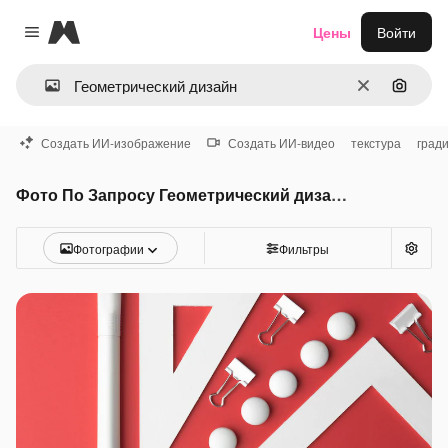
Magnific
Цены
Войти
Close menu
Очистить
Поиск 
Создать ИИ-изображение
Создать ИИ-видео
текстура
град
Фото По Запросу Геометрический дизайн
Фотографии
Фильтры