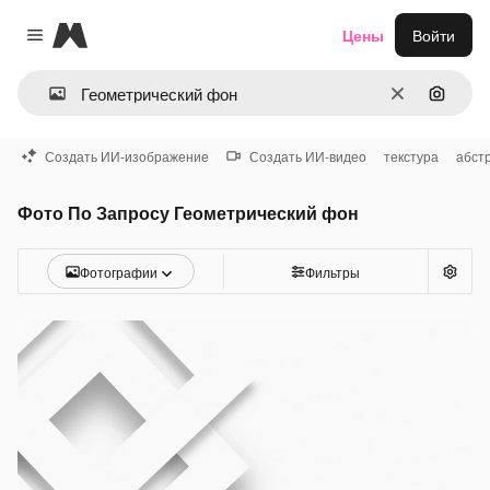
Magnific
Цены
Войти
Close menu
Очистить
Поиск 
Создать ИИ-изображение
Создать ИИ-видео
текстура
абст
Фото По Запросу Геометрический фон
Фотографии
Фильтры