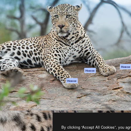
атформа для создания
Spaces
Academy
работ. Более 1 миллиона
ИИ-помощник
Документация п
реди креаторов,
Пакету ИИ
Генератор
гентств и студий.
изображений ИИ
Служба
поддержки
Генератор видео
ИИ
Условия и
положения
Генератор голоса
на основе ИИ
Политика
конфиденциальн
Стоковый контент
Оригиналы
MCP для
Новое
Новое
Claude/ChatGPT
Политика файло
cookie
Агенты
Новое
Центр доверия
API
Партнеры
Мобильное
приложение
Предприятие
Все инструменты
Magnific
By clicking “Accept All Cookies”, you agr