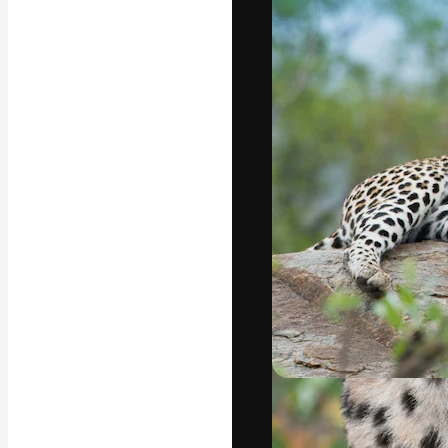
Креативная пл
ваших лучших 
подписчиков с
предприятий, а
Pусский