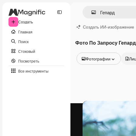
Создать
Создать ИИ-изображение
Главная
Поиск
Фото По Запросу Гепард
Стоковый
Фотографии
Ли
Посмотреть
Все изображения
Все инструменты
Векторы
Иллюстрации
Фотографии
PSD
Шаблоны
Мокапы
Видео
Видеоролик
Моушн-дизайн
Видеошаблоны
Иконки
3D-модели
Шрифты