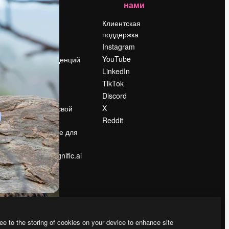
нами
Цены
о
О нас
Клиентская
поддержка
Reviews
Instagram
Вакансии
YouTube
Поиск тенденций
LinkedIn
Блог
TikTok
События
Discord
Slidesgo
ости
X
Продайте свой
контент
Reddit
в
Помещение для
прессы
Ищете magnific.ai
ee to the storing of cookies on your device to enhance site