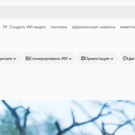
Создать ИИ-видео
пантера
африканская саванна
животн
цензия
Сгенерировано ИИ
Ориентация
Цве
Продукция
Начать