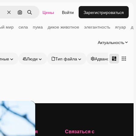
Цены
Войти
Зарегистрироваться
Очистить
Поиск по изображению
Поиск
ый мир
сила
пума
дикое животное
элегантность
ягуар
ди
Актуальность
тные
Люди
Тип файла
Адвансд
Компания
Связаться с