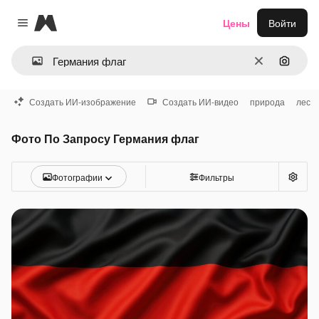
Magnific
Цены
Войти
Close menu
Очистить
Поиск 
Создать ИИ-изображение
Создать ИИ-видео
природа
лес
Фото По Запросу Германия флаг
Фотографии
Фильтры