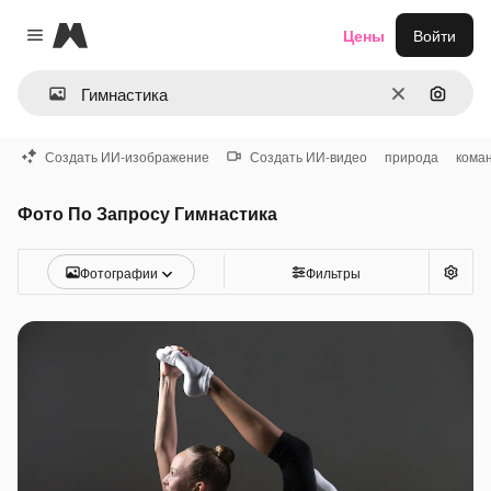
Magnific
Цены
Войти
Close menu
Очистить
Поиск 
Создать ИИ-изображение
Создать ИИ-видео
природа
кома
Фото По Запросу Гимнастика
Фотографии
Фильтры