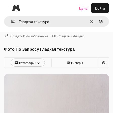
Magnific
Цены
Войти
Close menu
Очистить
Поиск 
Создать ИИ-изображение
Создать ИИ-видео
Фото По Запросу Гладкая текстура
Фотографии
Фильтры