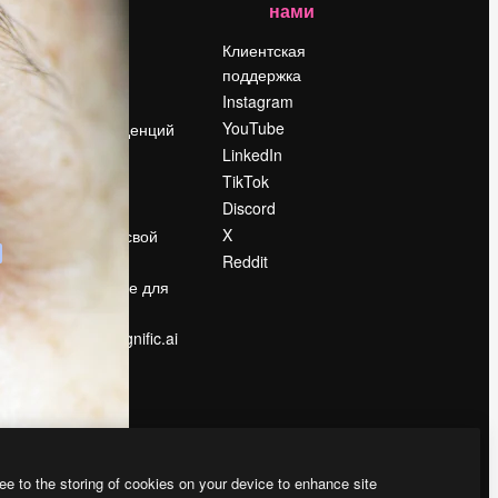
нами
Цены
о
О нас
Клиентская
поддержка
Reviews
Instagram
Вакансии
YouTube
Поиск тенденций
LinkedIn
Блог
TikTok
События
Discord
Slidesgo
ости
X
Продайте свой
контент
Reddit
в
Помещение для
прессы
Ищете magnific.ai
ee to the storing of cookies on your device to enhance site