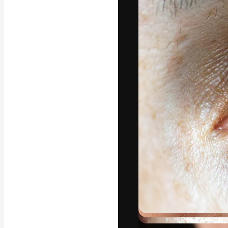
Креативная пл
ваших лучших 
подписчиков с
предприятий, а
Pусский