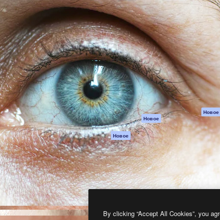
атформа для создания
Spaces
Academy
работ. Более 1 миллиона
ИИ-помощник
Документация п
реди креаторов,
Пакету ИИ
Генератор
гентств и студий.
изображений ИИ
Служба
поддержки
Генератор видео
ИИ
Условия и
положения
Генератор голоса
на основе ИИ
Политика
конфиденциальн
Стоковый контент
Оригиналы
MCP для
Новое
Новое
Claude/ChatGPT
Политика файло
cookie
Агенты
Новое
Центр доверия
API
Партнеры
Мобильное
приложение
Предприятие
Все инструменты
Magnific
By clicking “Accept All Cookies”, you agr