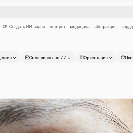
Создать ИИ-видео
портрет
медицина
абстракция
серд
цензия
Сгенерировано ИИ
Ориентация
Цве
Продукция
Начать