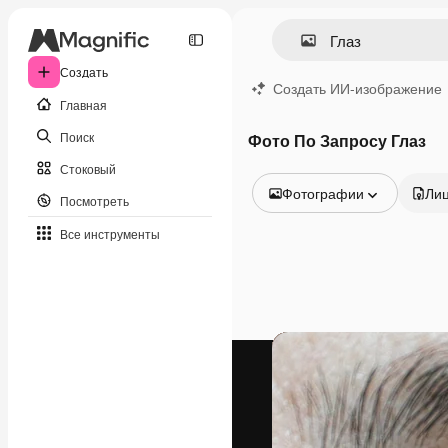
Создать
Создать ИИ-изображение
Главная
Поиск
Фото По Запросу Глаз
Стоковый
Фотографии
Ли
Посмотреть
Все изображения
Все инструменты
Векторы
Иллюстрации
Фотографии
PSD
Шаблоны
Мокапы
Видео
Видеоролик
Моушн-дизайн
Видеошаблоны
Иконки
3D-модели
Шрифты