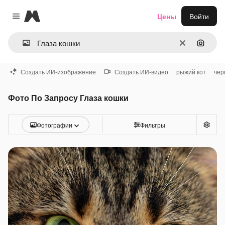
Magnific
Цены
Войти
Close menu
Очистить
Поиск 
Создать ИИ-изображение
Создать ИИ-видео
рыжий кот
чер
Фото По Запросу Глаза кошки
Фотографии
Фильтры