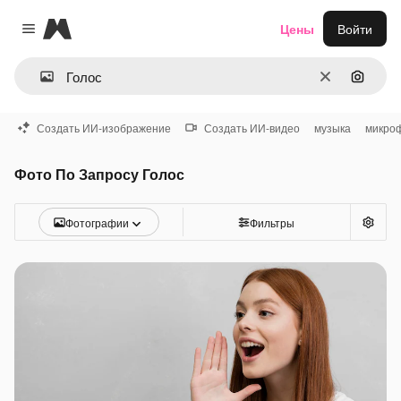
Magnific
Цены
Войти
Close menu
Очистить
Поиск 
Создать ИИ-изображение
Создать ИИ-видео
музыка
микро
Фото По Запросу Голос
Фотографии
Фильтры