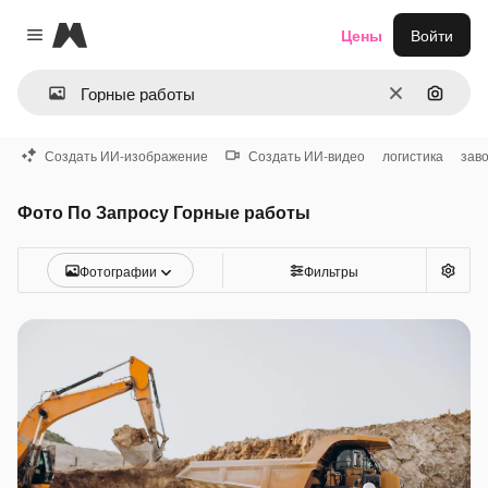
Magnific
Цены
Войти
Close menu
Очистить
Поиск 
Создать ИИ-изображение
Создать ИИ-видео
логистика
зав
Фото По Запросу Горные работы
Фотографии
Фильтры