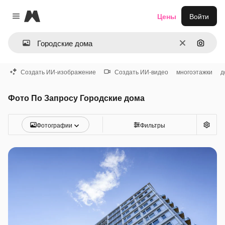
Magnific
Цены
Войти
Close menu
Очистить
Поиск 
Создать ИИ-изображение
Создать ИИ-видео
многоэтажки
д
Фото По Запросу Городские дома
Фотографии
Фильтры