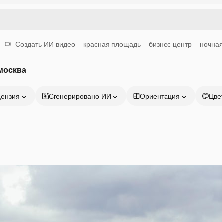
Создать ИИ-видео
красная площадь
бизнес центр
ночная
москва
цензия
Сгенерировано ИИ
Ориентация
Цве
Продукция
Начать