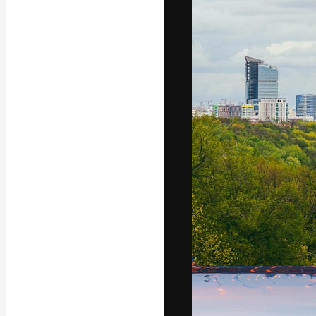
Креативная пл
ваших лучших 
подписчиков с
предприятий, а
Pусский