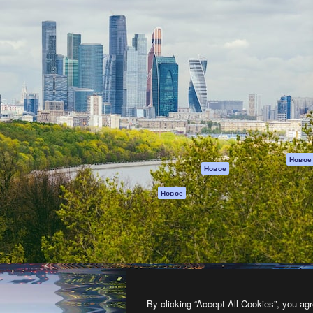
атформа для создания
Spaces
Academy
работ. Более 1 миллиона
ИИ-помощник
Документация п
реди креаторов,
Пакету ИИ
Генератор
гентств и студий.
изображений ИИ
Служба
поддержки
Генератор видео
ИИ
Условия и
положения
Генератор голоса
на основе ИИ
Политика
конфиденциальн
Стоковый контент
Оригиналы
MCP для
Новое
Новое
Claude/ChatGPT
Политика файло
cookie
Агенты
Новое
Центр доверия
API
Партнеры
Мобильное
приложение
Предприятие
Все инструменты
Magnific
By clicking “Accept All Cookies”, you agr