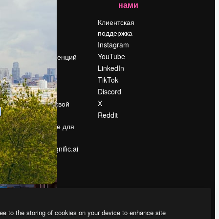
нами
Цены
о
О нас
Клиентская
поддержка
Reviews
Instagram
Вакансии
YouTube
Поиск тенденций
LinkedIn
Блог
TikTok
События
Discord
Slidesgo
ости
X
Продайте свой
контент
Reddit
в
Помещение для
прессы
Ищете magnific.ai
ee to the storing of cookies on your device to enhance site