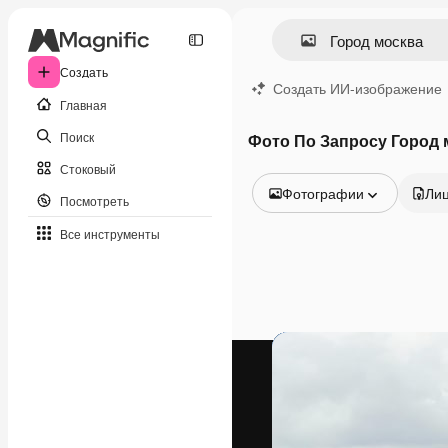
Создать
Создать ИИ-изображение
Главная
Поиск
Фото По Запросу Город 
Стоковый
Фотографии
Ли
Посмотреть
Все изображения
Все инструменты
Векторы
Иллюстрации
Фотографии
PSD
Шаблоны
Мокапы
Видео
Видеоролик
Моушн-дизайн
Видеошаблоны
Иконки
3D-модели
Шрифты