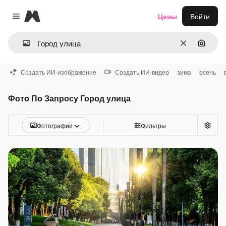
Magnific
Цены
Войти
Close menu
Очистить
Поиск 
Создать ИИ-изображение
Создать ИИ-видео
зима
осень
Фото По Запросу Город улица
Фотографии
Фильтры