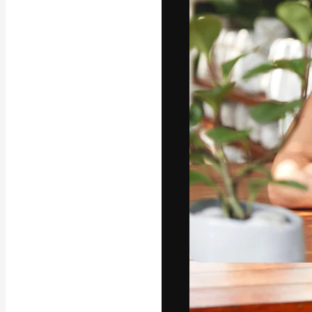
Креативная пл
ваших лучших 
подписчиков с
предприятий, а
Pусский