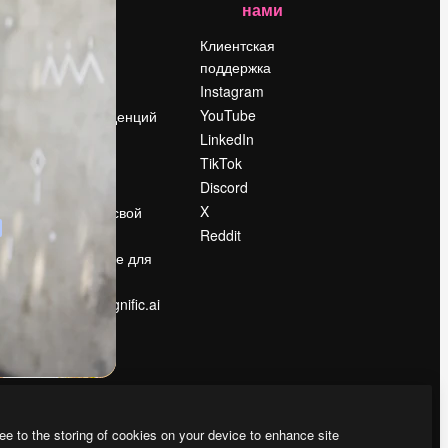
нами
Цены
о
О нас
Клиентская
поддержка
Reviews
Instagram
Вакансии
YouTube
Поиск тенденций
LinkedIn
Блог
TikTok
События
Discord
Slidesgo
ости
X
Продайте свой
контент
Reddit
в
Помещение для
прессы
Ищете magnific.ai
ee to the storing of cookies on your device to enhance site