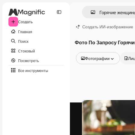
Создать
Создать ИИ-изображение
Главная
Поиск
Фото По Запросу Горяч
Стоковый
Фотографии
Ли
Посмотреть
Все изображения
Все инструменты
Векторы
Иллюстрации
Фотографии
PSD
Шаблоны
Мокапы
Видео
Видеоролик
Моушн-дизайн
Видеошаблоны
Иконки
3D-модели
Шрифты