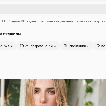
Создать ИИ-видео
сексуальная девушка
красивые девушки
ие женщины
цензия
Сгенерировано ИИ
Ориентация
Цве
Продукция
Начать