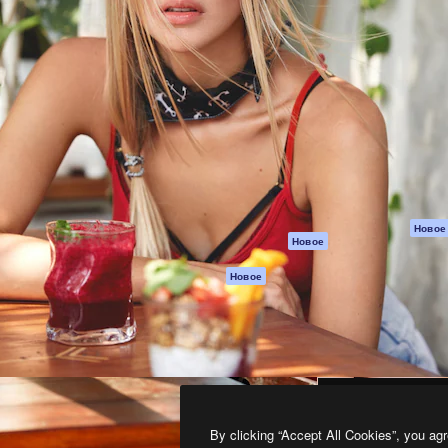
атформа для создания
Spaces
Academy
работ. Более 1 миллиона
ИИ-помощник
Документация п
реди креаторов,
Пакету ИИ
Генератор
гентств и студий.
изображений ИИ
Служба
поддержки
Генератор видео
ИИ
Условия и
положения
Генератор голоса
на основе ИИ
Политика
конфиденциальн
Стоковый контент
Оригиналы
MCP для
Новое
Новое
Claude/ChatGPT
Политика файло
cookie
Агенты
Новое
Центр доверия
API
Партнеры
Мобильное
приложение
Предприятие
Все инструменты
Magnific
By clicking “Accept All Cookies”, you agr