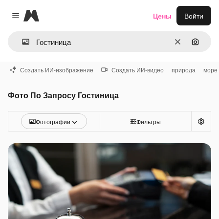
Magnific
Цены
Войти
Close menu
Очистить
Поиск 
Создать ИИ-изображение
Создать ИИ-видео
природа
море
Фото По Запросу Гостиница
Фотографии
Фильтры