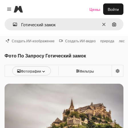
Magnific
Цены
Войти
Close menu
Очистить
Поиск 
Создать ИИ-изображение
Создать ИИ-видео
природа
лес
Фото По Запросу Готический замок
Фотографии
Фильтры