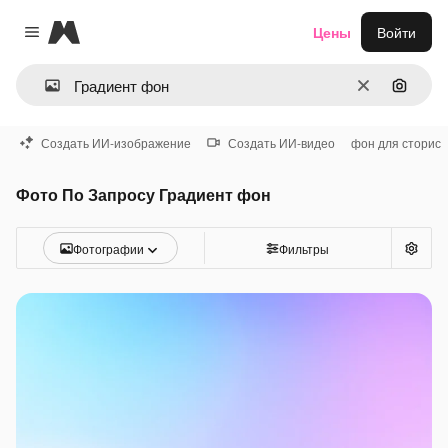
Magnific
Цены
Войти
Close menu
Очистить
Поиск 
Создать ИИ-изображение
Создать ИИ-видео
фон для сторис
Фото По Запросу Градиент фон
Фотографии
Фильтры