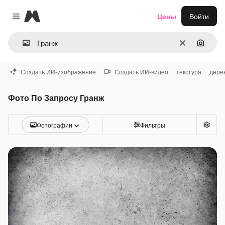
Magnific
Цены
Войти
Close menu
Очистить
Поиск 
Создать ИИ-изображение
Создать ИИ-видео
текстура
дере
Фото По Запросу Гранж
Фотографии
Фильтры