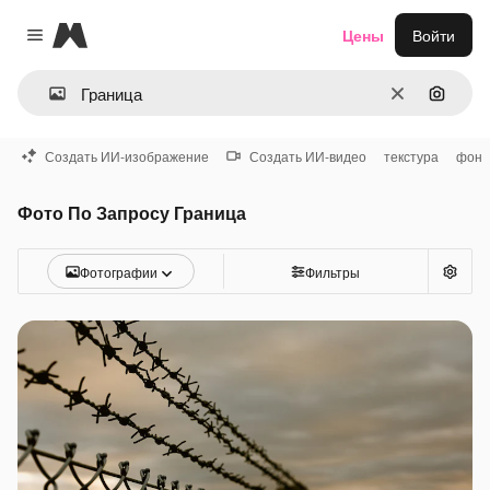
Magnific
Цены
Войти
Close menu
Очистить
Поиск 
Создать ИИ-изображение
Создать ИИ-видео
текстура
фон
Фото По Запросу Граница
Фотографии
Фильтры