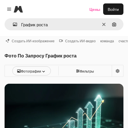
Magnific
Цены
Войти
Close menu
Очистить
Поиск 
Создать ИИ-изображение
Создать ИИ-видео
команда
счаст
Фото По Запросу График роста
Фотографии
Фильтры