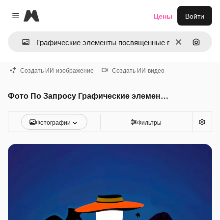
Magnific
Цены
Войти
Close menu
Очистить
Поиск 
Создать ИИ-изображение
Создать ИИ-видео
Фото По Запросу Графические элементы посвященные празднику хэллоуин
Фотографии
Фильтры