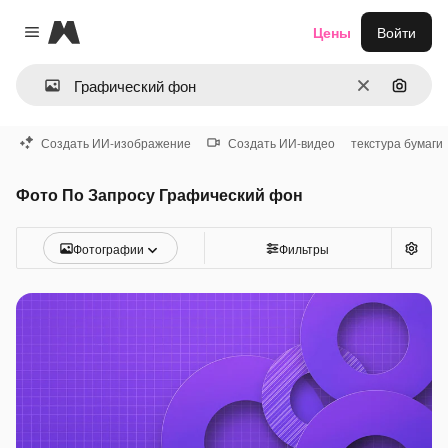
Magnific
Цены
Войти
Close menu
Очистить
Поиск 
Создать ИИ-изображение
Создать ИИ-видео
текстура бумаги
Фото По Запросу Графический фон
Фотографии
Фильтры