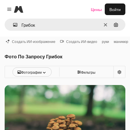
Magnific
Цены
Войти
Close menu
Очистить
Поиск 
Создать ИИ-изображение
Создать ИИ-видео
руки
маникюр
Фото По Запросу Грибок
Фотографии
Фильтры