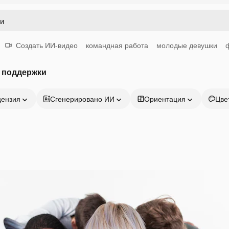
Создать ИИ-видео
командная работа
молодые девушки
а поддержки
цензия
Сгенерировано ИИ
Ориентация
Цве
Продукция
Начать