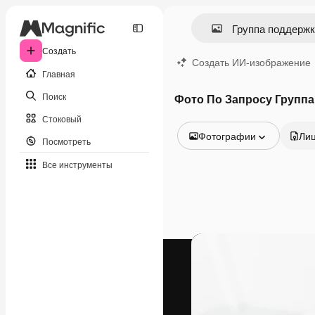
Создать
Создать ИИ-изображение
Главная
Поиск
Фото По Запросу Групп
Стоковый
Фотографии
Ли
Посмотреть
Все изображения
Все инструменты
Векторы
Иллюстрации
Фотографии
PSD
Шаблоны
Мокапы
Видео
Видеоролик
Моушн-дизайн
Видеошаблоны
Иконки
3D-модели
Шрифты