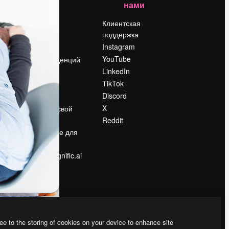
нами
Цены
о
О нас
Клиентская
поддержка
Reviews
Instagram
Вакансии
YouTube
Поиск тенденций
LinkedIn
Блог
TikTok
События
Discord
Slidesgo
ости
X
Продайте свой
контент
Reddit
в
Помещение для
прессы
Ищете magnific.ai
ee to the storing of cookies on your device to enhance site