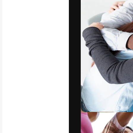
Креативная пл
ваших лучших 
подписчиков с
предприятий, а
Pусский