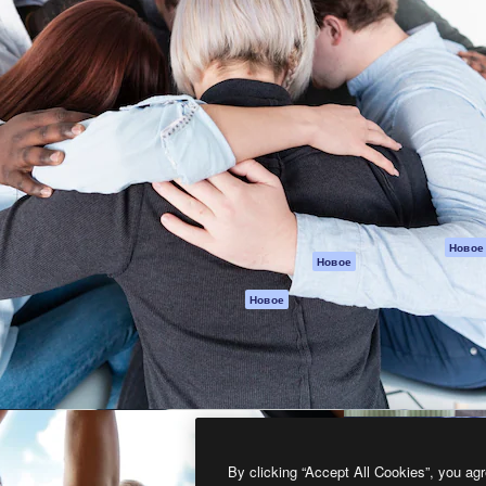
атформа для создания
Spaces
Academy
работ. Более 1 миллиона
ИИ-помощник
Документация п
реди креаторов,
Пакету ИИ
Генератор
гентств и студий.
изображений ИИ
Служба
поддержки
Генератор видео
ИИ
Условия и
положения
Генератор голоса
на основе ИИ
Политика
конфиденциальн
Стоковый контент
Оригиналы
MCP для
Новое
Новое
Claude/ChatGPT
Политика файло
cookie
Агенты
Новое
Центр доверия
API
Партнеры
Мобильное
приложение
Предприятие
Все инструменты
Magnific
By clicking “Accept All Cookies”, you agr