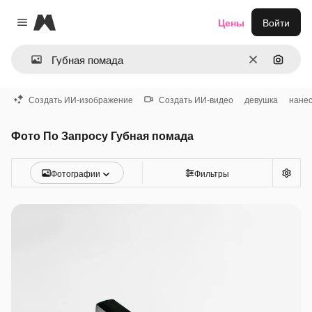
Magnific
Цены
Войти
Close menu
Очистить
Поиск 
Создать ИИ-изображение
Создать ИИ-видео
девушка
нане
Фото По Запросу Губная помада
Фотографии
Фильтры