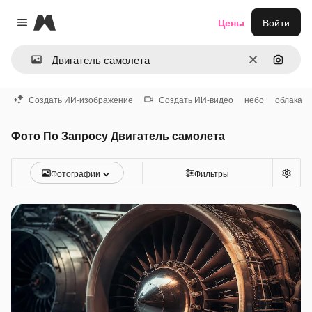
Magnific
Цены
Войти
Close menu
Очистить
Поиск 
Создать ИИ-изображение
Создать ИИ-видео
небо
облака
Фото По Запросу Двигатель самолета
Фотографии
Фильтры